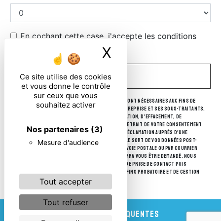
En cochant cette case, j'accepte les conditions
particulières ci-dessous **
X
Masquer le ban
Ce site utilise des cookies
ENVOYER
et vous donne le contrôle
sur ceux que vous
** Les données personnelles communiquées sont nécessaires aux fins de
souhaitez activer
vous contacter. Elles sont destinées à l'entreprise et ses sous-traitants.
Vous disposez de droits d’accès, de rectification, d’effacement, de
portabilité, de limitation, d’opposition, de retrait de votre consentement
Nos partenaires
(3)
à tout moment et du droit d’introduire une réclamation auprès d’une
autorité de contrôle, ainsi que d’organiser le sort de vos données post-
Mesure d'audience
mortem. Vous pouvez exercer ces droits par voie postale ou par courrier
électronique. Un justificatif d'identité pourra vous être demandé. Nous
conservons vos données pendant la période de prise de contact puis
pendant la durée de prescription légale aux fins probatoire et de gestion
des contentieux.
Tout accepter
Tout refuser
RECHERCHES FRÉQUENTES