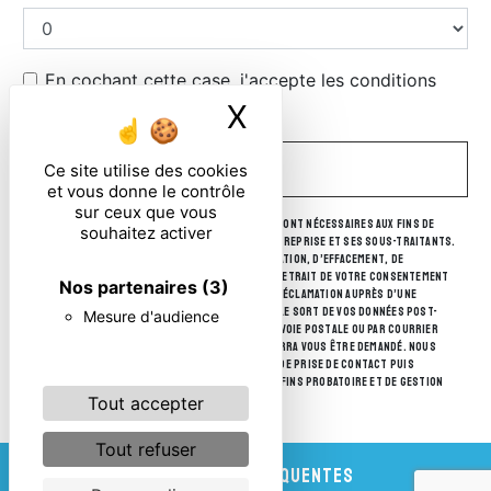
En cochant cette case, j'accepte les conditions
particulières ci-dessous **
X
Masquer le ban
Ce site utilise des cookies
ENVOYER
et vous donne le contrôle
sur ceux que vous
** Les données personnelles communiquées sont nécessaires aux fins de
souhaitez activer
vous contacter. Elles sont destinées à l'entreprise et ses sous-traitants.
Vous disposez de droits d’accès, de rectification, d’effacement, de
portabilité, de limitation, d’opposition, de retrait de votre consentement
Nos partenaires
(3)
à tout moment et du droit d’introduire une réclamation auprès d’une
autorité de contrôle, ainsi que d’organiser le sort de vos données post-
Mesure d'audience
mortem. Vous pouvez exercer ces droits par voie postale ou par courrier
électronique. Un justificatif d'identité pourra vous être demandé. Nous
conservons vos données pendant la période de prise de contact puis
pendant la durée de prescription légale aux fins probatoire et de gestion
des contentieux.
Tout accepter
Tout refuser
RECHERCHES FRÉQUENTES